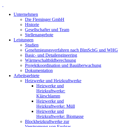
Unternehmen
Die Fleminger GmbH
Historie
Gesellschafter und Team
Stellenangebote
Leistungen
Studien
Genehmigungsverfahren nach BlmSchG und WHG
Basic- und Detailengineering
Wärmeschaltbildberechnung
Projektkoordination und Bauüberwachung
Dokumentation
Arbeitsgebiete
Heizwerke und Heizkraftwerke
Heizwerke und
Heizkraftwerke:
Klärschlamm
Heizwerke und
Heizkraftwerke: Müll
Heizwerke und
Heizkraftwerke: Biomasse
Blockheizkraftwerke zur
Verstromung von Faulgas