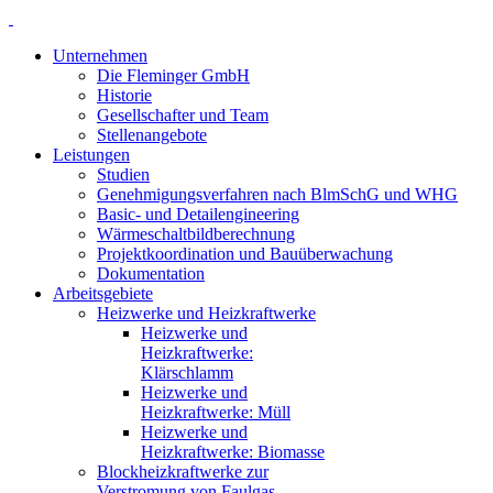
Unternehmen
Die Fleminger GmbH
Historie
Gesellschafter und Team
Stellenangebote
Leistungen
Studien
Genehmigungsverfahren nach BlmSchG und WHG
Basic- und Detailengineering
Wärmeschaltbildberechnung
Projektkoordination und Bauüberwachung
Dokumentation
Arbeitsgebiete
Heizwerke und Heizkraftwerke
Heizwerke und
Heizkraftwerke:
Klärschlamm
Heizwerke und
Heizkraftwerke: Müll
Heizwerke und
Heizkraftwerke: Biomasse
Blockheizkraftwerke zur
Verstromung von Faulgas