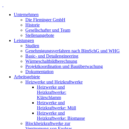
Unternehmen
Die Fleminger GmbH
Historie
Gesellschafter und Team
Stellenangebote
Leistungen
Studien
Genehmigungsverfahren nach BlmSchG und WHG
Basic- und Detailengineering
Wärmeschaltbildberechnung
Projektkoordination und Bauüberwachung
Dokumentation
Arbeitsgebiete
Heizwerke und Heizkraftwerke
Heizwerke und
Heizkraftwerke:
Klärschlamm
Heizwerke und
Heizkraftwerke: Müll
Heizwerke und
Heizkraftwerke: Biomasse
Blockheizkraftwerke zur
Verstromung von Faulgas